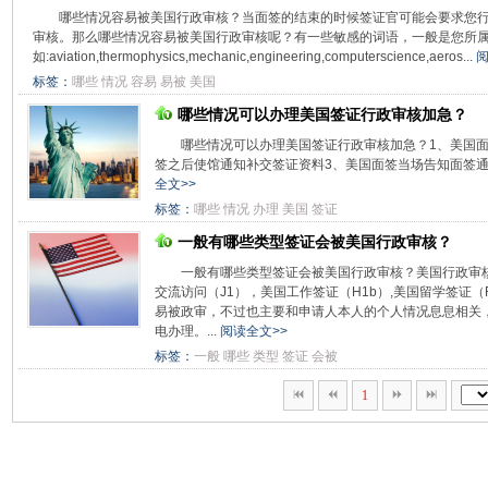
哪些情况容易被美国行政审核？当面签的结束的时候签证官可能会要求您行
审核。那么哪些情况容易被美国行政审核呢？有一些敏感的词语，一般是您所
如:aviation,thermophysics,mechanic,engineering,computerscience,aeros...
阅
标签：
哪些
情况
容易
易被
美国
哪些情况可以办理美国签证行政审核加急？
哪些情况可以办理美国签证行政审核加急？1、美国
签之后使馆通知补交签证资料3、美国面签当场告知面签通过
全文>>
标签：
哪些
情况
办理
美国
签证
一般有哪些类型签证会被美国行政审核？
一般有哪些类型签证会被美国行政审核？美国行政审核类
交流访问（J1），美国工作签证（H1b）,美国留学签证（
易被政审，不过也主要和申请人本人的个人情况息息相关
电办理。...
阅读全文>>
标签：
一般
哪些
类型
签证
会被
1