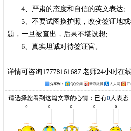
4、严肃的态度和自信的英文表达;
5、不要试图换护照，改变签证地
题，一旦被查出，后果不堪设想;
6、真实坦诚对待签证官。
详情可咨询
17778161687 老师24小时在
分享到：
QQ空间
新浪微博
人人网
开
请选择您看到这篇文章的心情：已有
0
人表态
0
0
0
0
0